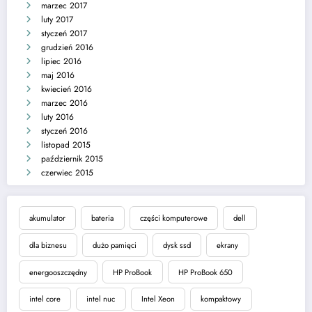
marzec 2017
luty 2017
styczeń 2017
grudzień 2016
lipiec 2016
maj 2016
kwiecień 2016
marzec 2016
luty 2016
styczeń 2016
listopad 2015
październik 2015
czerwiec 2015
akumulator
bateria
części komputerowe
dell
dla biznesu
dużo pamięci
dysk ssd
ekrany
energooszczędny
HP ProBook
HP ProBook 650
intel core
intel nuc
Intel Xeon
kompaktowy