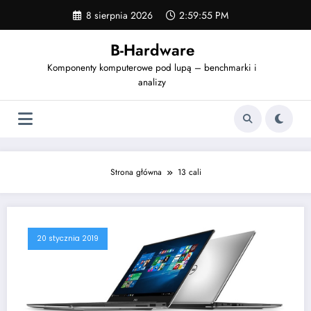
Skip
8 sierpnia 2026
2:59:55 PM
to
content
B-Hardware
Komponenty komputerowe pod lupą – benchmarki i
analizy
Strona główna
13 cali
20 stycznia 2019