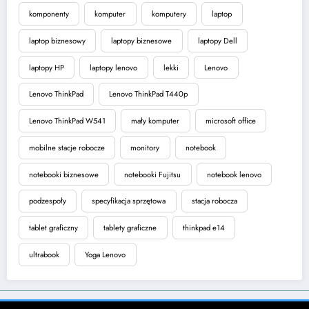
komponenty
komputer
komputery
laptop
laptop biznesowy
laptopy biznesowe
laptopy Dell
laptopy HP
laptopy lenovo
lekki
Lenovo
Lenovo ThinkPad
Lenovo ThinkPad T440p
Lenovo ThinkPad W541
mały komputer
microsoft office
mobilne stacje robocze
monitory
notebook
notebooki biznesowe
notebooki Fujitsu
notebook lenovo
podzespoły
specyfikacja sprzętowa
stacja robocza
tablet graficzny
tablety graficzne
thinkpad e14
ultrabook
Yoga Lenovo