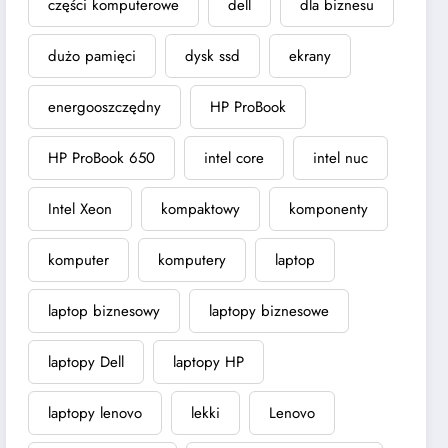
części komputerowe
dell
dla biznesu
dużo pamięci
dysk ssd
ekrany
energooszczędny
HP ProBook
HP ProBook 650
intel core
intel nuc
Intel Xeon
kompaktowy
komponenty
komputer
komputery
laptop
laptop biznesowy
laptopy biznesowe
laptopy Dell
laptopy HP
laptopy lenovo
lekki
Lenovo