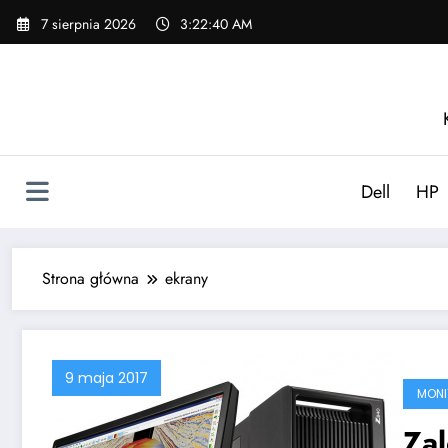
Skip
7 sierpnia 2026
3:22:41 AM
to
content
Dell
HP
Strona główna
ekrany
9 maja 2017
MONI
Zal