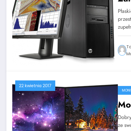
Płask
przes
zupe
T
Ma
22 kwietnia 2017
MONI
Mo
Dobry
ze sw