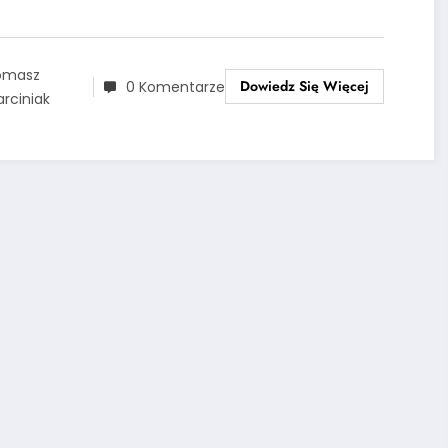
omasz
Dowiedz Się Więcej
0 Komentarze
rciniak