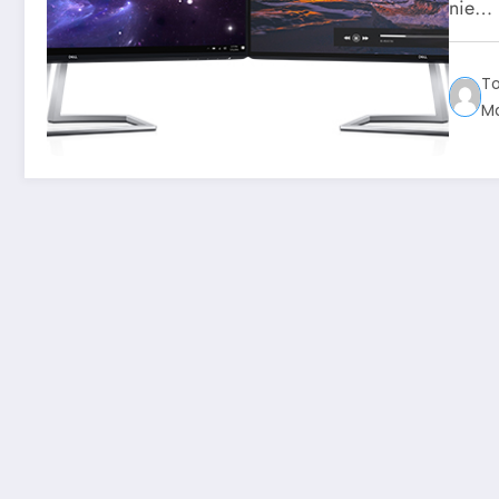
nie…
T
Ma