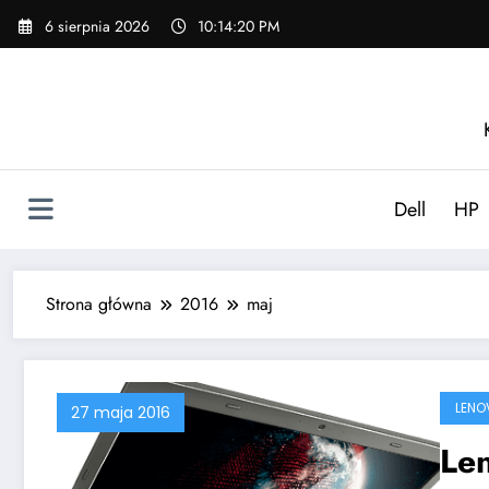
Skip
6 sierpnia 2026
10:14:21 PM
to
content
Dell
HP
Strona główna
2016
maj
LENO
27 maja 2016
Le