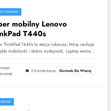
VO THINKPAD
per mobilny Lenovo
inkPad T440s
o ThinkPad T440s to stacja robocza, którą cechuje
ykła mobilność i dobra wydajność. Laptop ważny…
omasz
Dowiedz Się Więcej
0 Komentarze
rciniak
ROBOOK