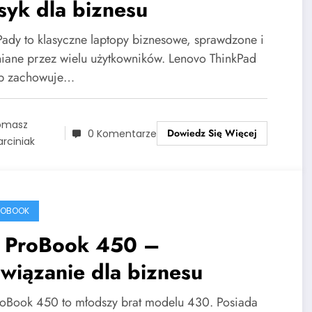
syk dla biznesu
Pady to klasyczne laptopy biznesowe, sprawdzone i
iane przez wielu użytkowników. Lenovo ThinkPad
p zachowuje…
omasz
Dowiedz Się Więcej
0 Komentarze
rciniak
ROBOOK
 ProBook 450 –
wiązanie dla biznesu
oBook 450 to młodszy brat modelu 430. Posiada