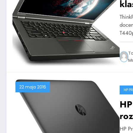
kla
Think
docen
T440
T
Ma
22 maja 2016
HP P
HP
roz
HP Pr