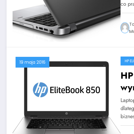
co pr
T
Ma
HP E
19 maja 2016
HP
wy
Lapto
dlateg
bizn