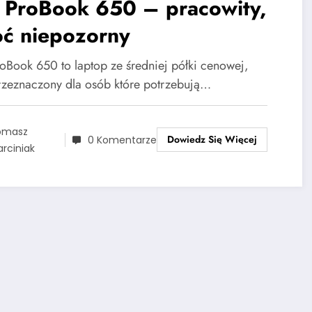
 ProBook 650 – pracowity,
oć niepozorny
oBook 650 to laptop ze średniej półki cenowej,
przeznaczony dla osób które potrzebują…
omasz
Dowiedz Się Więcej
0 Komentarze
rciniak