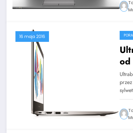
T
Ma
PORA
16 maja 2016
Ult
od
Ultra
przez 
sylwe
T
Ma