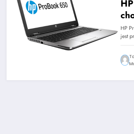
HP
ch
HP Pr
jest 
T
Ma