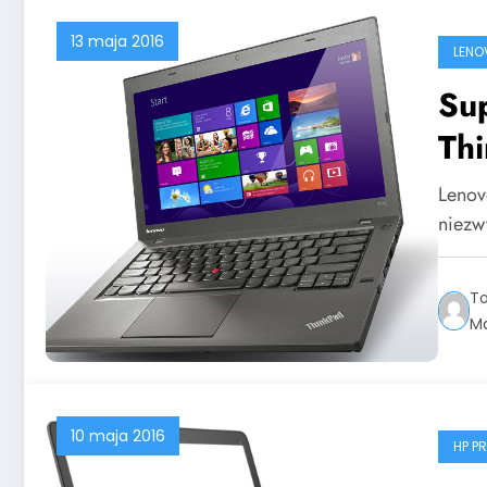
13 maja 2016
LENO
Su
Th
Lenov
niezw
T
Ma
10 maja 2016
HP P