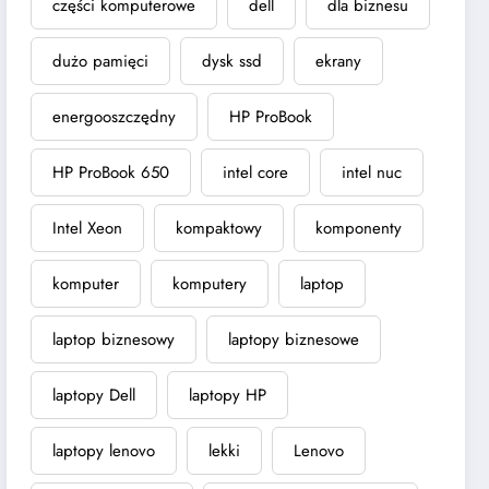
części komputerowe
dell
dla biznesu
dużo pamięci
dysk ssd
ekrany
energooszczędny
HP ProBook
HP ProBook 650
intel core
intel nuc
Intel Xeon
kompaktowy
komponenty
komputer
komputery
laptop
laptop biznesowy
laptopy biznesowe
laptopy Dell
laptopy HP
laptopy lenovo
lekki
Lenovo