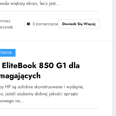
awda większy ekran, lecz jest…
omasz
Dowiedz Się Więcej
0 Komentarze
rciniak
LITEBOOK
 EliteBook 850 G1 dla
magających
py HP są solidnie skonstruowane i wydajne,
o, jeżeli szukamy dobrej jakości sprzętu
esowego na…