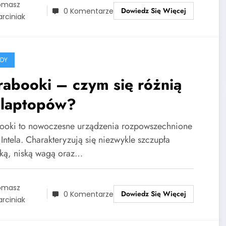
omasz
Dowiedz Się Więcej
0 Komentarze
rciniak
DY
rabooki – czym się różnią
 laptopów?
booki to nowoczesne urządzenia rozpowszechnione
Intela. Charakteryzują się niezwykle szczupła
tką, niską wagą oraz…
omasz
Dowiedz Się Więcej
0 Komentarze
rciniak