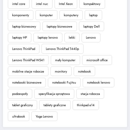
intel core
intel nuc
Intel Xeon
kompaktowy
komponenty
komputer
komputery
laptop
laptop biznesowy
laptopy biznesowe
laptopy Dell
laptopy HP
laptopy lenovo
lekki
Lenovo
Lenovo ThinkPad
Lenovo ThinkPad T440p
Lenovo ThinkPad W541
mały komputer
microsoft office
mobilne stacje robocze
monitory
notebook
notebooki biznesowe
notebooki Fujitsu
notebook lenovo
podzespoły
specyfikacja sprzętowa
stacja robocza
tablet graficzny
tablety graficzne
thinkpad e14
ultrabook
Yoga Lenovo