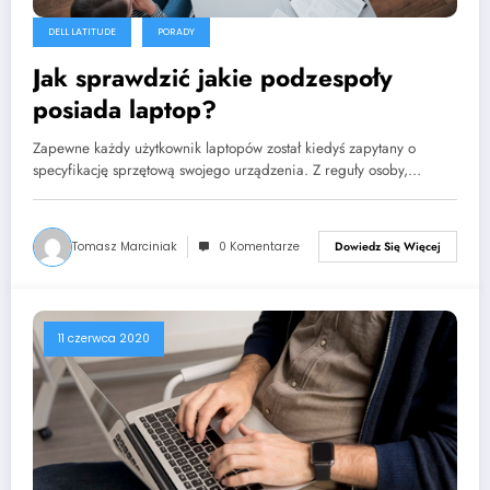
DELL LATITUDE
PORADY
Jak sprawdzić jakie podzespoły
posiada laptop?
Zapewne każdy użytkownik laptopów został kiedyś zapytany o
specyfikację sprzętową swojego urządzenia. Z reguły osoby,…
Tomasz Marciniak
0 Komentarze
Dowiedz Się Więcej
11 czerwca 2020