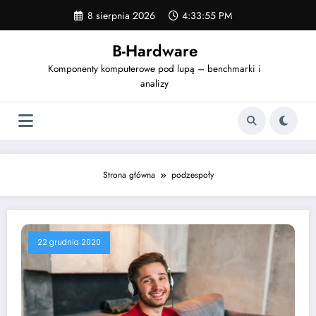
Skip
8 sierpnia 2026
4:33:56 PM
to
content
B-Hardware
Komponenty komputerowe pod lupą – benchmarki i
analizy
Strona główna
podzespoły
22 grudnia 2020