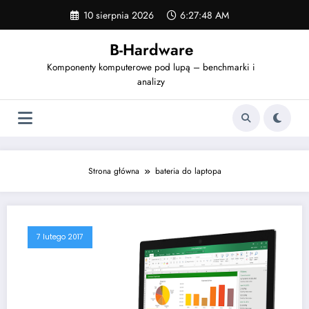
Skip
10 sierpnia 2026
6:27:48 AM
to
content
B-Hardware
Komponenty komputerowe pod lupą – benchmarki i
analizy
Strona główna
bateria do laptopa
7 lutego 2017