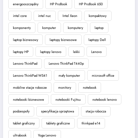
energooszczędny
HP ProBook
HP ProBook 650
intel core
intel nuc
Intel Xeon
kompaktowy
komponenty
komputer
komputery
laptop
laptop biznesowy
laptopy biznesowe
laptopy Dell
laptopy HP
laptopy lenovo
lekki
Lenovo
Lenovo ThinkPad
Lenovo ThinkPad T440p
Lenovo ThinkPad W541
mały komputer
microsoft office
mobilne stacje robocze
monitory
notebook
notebooki biznesowe
notebooki Fujitsu
notebook lenovo
podzespoły
specyfikacja sprzętowa
stacja robocza
tablet graficzny
tablety graficzne
thinkpad e14
ultrabook
Yoga Lenovo