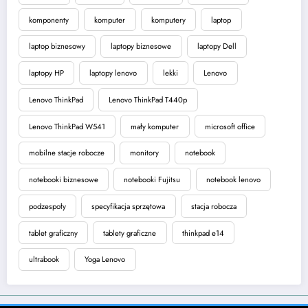
komponenty
komputer
komputery
laptop
laptop biznesowy
laptopy biznesowe
laptopy Dell
laptopy HP
laptopy lenovo
lekki
Lenovo
Lenovo ThinkPad
Lenovo ThinkPad T440p
Lenovo ThinkPad W541
mały komputer
microsoft office
mobilne stacje robocze
monitory
notebook
notebooki biznesowe
notebooki Fujitsu
notebook lenovo
podzespoły
specyfikacja sprzętowa
stacja robocza
tablet graficzny
tablety graficzne
thinkpad e14
ultrabook
Yoga Lenovo