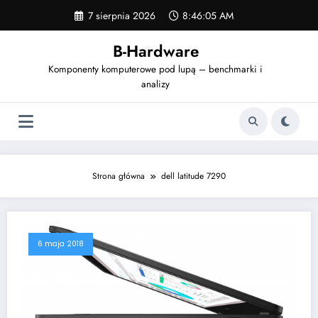
Skip
7 sierpnia 2026
8:46:05 AM
to
content
B-Hardware
Komponenty komputerowe pod lupą – benchmarki i
analizy
Strona główna
dell latitude 7290
6 maja 2018