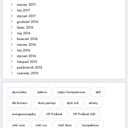
marzec 2017
luty 2017
styczeń 2017
grudzień 2016
lipiec 2016
maj 2016
kwiecień 2016
marzec 2016
luty 2016
styczeń 2016
listopad 2015
październik 2015
czerwiec 2015
akumulator
bateria
części komputerowe
dell
dla biznesu
dużo pamięci
dysk ssd
ekrany
energooszczędny
HP ProBook
HP ProBook 650
intel core
intel nuc
Intel Xeon
kompaktowy