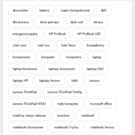
akumulator
bateria
części komputerowe
dell
dla biznesu
dużo pamięci
dysk ssd
ekrany
energooszczędny
HP ProBook
HP ProBook 650
intel core
intel nuc
Intel Xeon
kompaktowy
komponenty
komputer
komputery
laptop
laptop biznesowy
laptopy biznesowe
laptopy Dell
laptopy HP
laptopy lenovo
lekki
Lenovo
Lenovo ThinkPad
Lenovo ThinkPad T440p
Lenovo ThinkPad W541
mały komputer
microsoft office
mobilne stacje robocze
monitory
notebook
notebooki biznesowe
notebooki Fujitsu
notebook lenovo