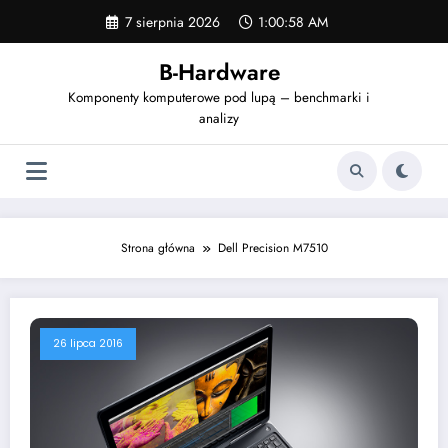
Skip
7 sierpnia 2026
1:00:58 AM
to
content
B-Hardware
Komponenty komputerowe pod lupą – benchmarki i
analizy
Strona główna
Dell Precision M7510
26 lipca 2016