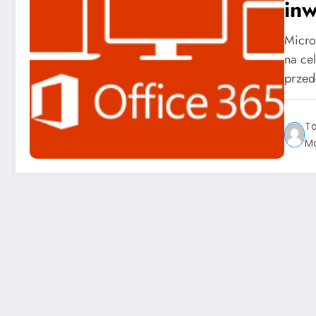
in
Micro
na ce
prze
T
Ma