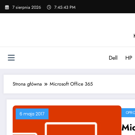
Skip
7 sierpnia 2026
7:45:44 PM
to
content
Dell
HP
Strona główna
Microsoft Office 365
OPR
6 maja 2017
Mic