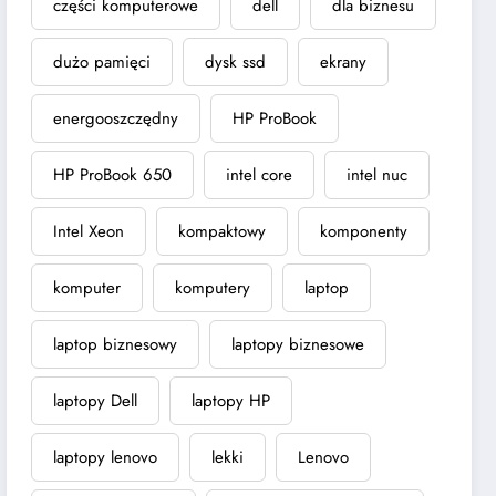
części komputerowe
dell
dla biznesu
dużo pamięci
dysk ssd
ekrany
energooszczędny
HP ProBook
HP ProBook 650
intel core
intel nuc
Intel Xeon
kompaktowy
komponenty
komputer
komputery
laptop
laptop biznesowy
laptopy biznesowe
laptopy Dell
laptopy HP
laptopy lenovo
lekki
Lenovo