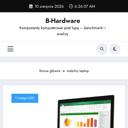
Skip
10 sierpnia 2026
6:26:07 AM
to
content
B-Hardware
Komponenty komputerowe pod lupą – benchmarki i
analizy
Strona główna
mobilny laptop
7 lutego 2017