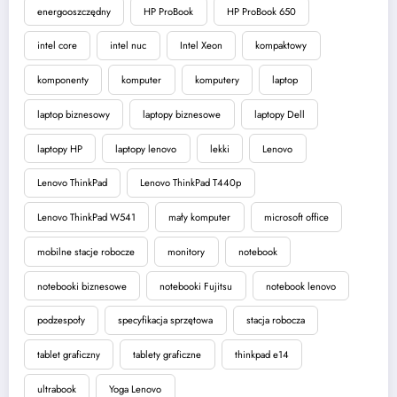
energooszczędny
HP ProBook
HP ProBook 650
intel core
intel nuc
Intel Xeon
kompaktowy
komponenty
komputer
komputery
laptop
laptop biznesowy
laptopy biznesowe
laptopy Dell
laptopy HP
laptopy lenovo
lekki
Lenovo
Lenovo ThinkPad
Lenovo ThinkPad T440p
Lenovo ThinkPad W541
mały komputer
microsoft office
mobilne stacje robocze
monitory
notebook
notebooki biznesowe
notebooki Fujitsu
notebook lenovo
podzespoły
specyfikacja sprzętowa
stacja robocza
tablet graficzny
tablety graficzne
thinkpad e14
ultrabook
Yoga Lenovo