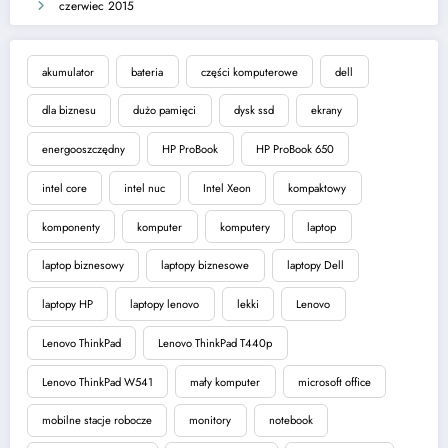
czerwiec 2015
akumulator
bateria
części komputerowe
dell
dla biznesu
dużo pamięci
dysk ssd
ekrany
energooszczędny
HP ProBook
HP ProBook 650
intel core
intel nuc
Intel Xeon
kompaktowy
komponenty
komputer
komputery
laptop
laptop biznesowy
laptopy biznesowe
laptopy Dell
laptopy HP
laptopy lenovo
lekki
Lenovo
Lenovo ThinkPad
Lenovo ThinkPad T440p
Lenovo ThinkPad W541
mały komputer
microsoft office
mobilne stacje robocze
monitory
notebook