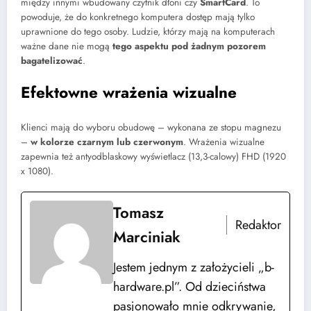
między innymi wbudowany czytnik dłoni czy
SmartCard
. To
powoduje, że do konkretnego komputera dostęp mają tylko
uprawnione do tego osoby. Ludzie, którzy mają na komputerach
ważne dane nie mogą
tego aspektu pod żadnym pozorem
bagatelizować
.
Efektowne wrażenia wizualne
Klienci mają do wyboru obudowę – wykonana ze stopu magnezu
–
w kolorze czarnym lub czerwonym
. Wrażenia wizualne
zapewnia też antyodblaskowy wyświetlacz (13,3-calowy) FHD (1920
x 1080).
Tomasz
Redaktor
Marciniak
Jestem jednym z założycieli „b-
hardware.pl”. Od dzieciństwa
pasjonowało mnie odkrywanie,