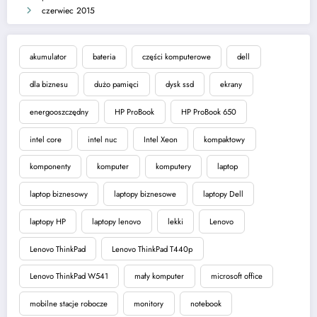
czerwiec 2015
akumulator
bateria
części komputerowe
dell
dla biznesu
dużo pamięci
dysk ssd
ekrany
energooszczędny
HP ProBook
HP ProBook 650
intel core
intel nuc
Intel Xeon
kompaktowy
komponenty
komputer
komputery
laptop
laptop biznesowy
laptopy biznesowe
laptopy Dell
laptopy HP
laptopy lenovo
lekki
Lenovo
Lenovo ThinkPad
Lenovo ThinkPad T440p
Lenovo ThinkPad W541
mały komputer
microsoft office
mobilne stacje robocze
monitory
notebook