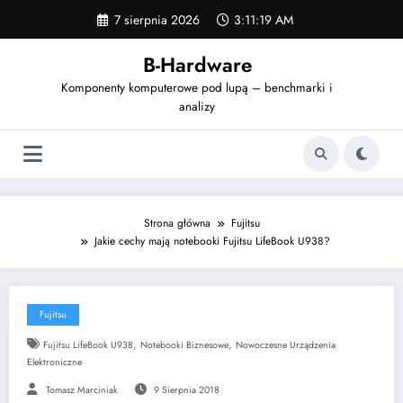
Skip
7 sierpnia 2026
3:11:20 AM
to
content
B-Hardware
Komponenty komputerowe pod lupą – benchmarki i
analizy
Strona główna
Fujitsu
Jakie cechy mają notebooki Fujitsu LifeBook U938?
Fujitsu
,
,
Fujitsu LifeBook U938
Notebooki Biznesowe
Nowoczesne Urządzenia
Elektroniczne
Tomasz Marciniak
9 Sierpnia 2018