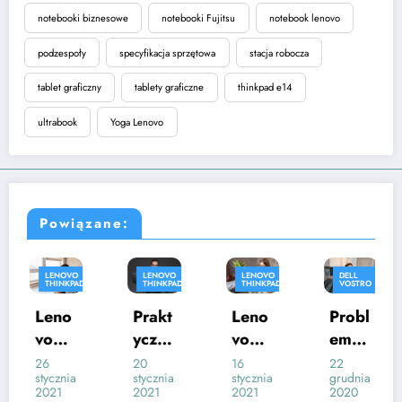
notebooki biznesowe
notebooki Fujitsu
notebook lenovo
podzespoły
specyfikacja sprzętowa
stacja robocza
tablet graficzny
tablety graficzne
thinkpad e14
ultrabook
Yoga Lenovo
Powiązane:
LENOVO
LENOVO
LENOVO
DELL
THINKPAD
THINKPAD
THINKPAD
VOSTRO
PORADY
Leno
Prakt
Leno
Probl
vo
yczny
vo
emy
Think
note
Think
z
26
20
16
22
stycznia
stycznia
stycznia
grudnia
Pad
book
Pad
kartą
2021
2021
2021
2020