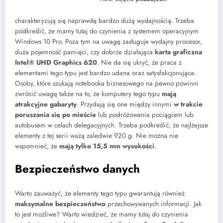
charakteryzują się naprawdę bardzo dużą wydajnością. Trzeba
podkreślić, że mamy tutaj do czynienia z systemem operacyjnym
Windows 10 Pro. Poza tym na uwagę zasługuje wydajny procesor,
duża pojemność pamięci, czy dobrze działająca
karta graficzna
Intel® UHD Graphics 620
. Nie da się ukryć, że praca z
elementami tego typu jest bardzo udana oraz satysfakcjonująca.
Osoby, które szukają notebooka biznesowego na pewno powinni
zwrócić uwagę także na to, że komputery tego typu
mają
atrakcyjne gabaryty
. Przydają się one między innymi
w trakcie
poruszania się po mieście
lub podróżowania pociągiem lub
autobusem w celach delegacyjnych. Trzeba podkreślić, że najlżejsze
elementy z tej serii ważą zaledwie 920 g. Nie można nie
wspomnieć, że
mają tylko 15,5 mm wysokości
.
Bezpieczeństwo danych
Warto zauważyć, że elementy tego typu gwarantują również
maksymalne bezpieczeństwo
przechowywanych informacji. Jak
to jest możliwe? Warto wiedzieć, że mamy tutaj do czynienia