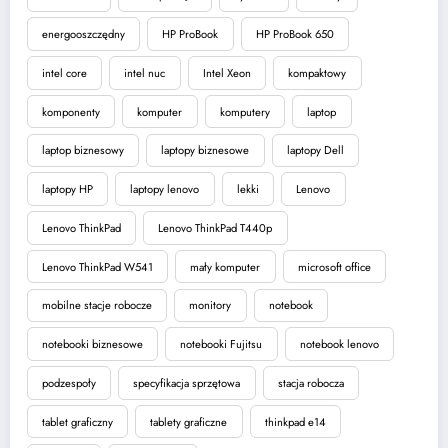
energooszczędny
HP ProBook
HP ProBook 650
intel core
intel nuc
Intel Xeon
kompaktowy
komponenty
komputer
komputery
laptop
laptop biznesowy
laptopy biznesowe
laptopy Dell
laptopy HP
laptopy lenovo
lekki
Lenovo
Lenovo ThinkPad
Lenovo ThinkPad T440p
Lenovo ThinkPad W541
mały komputer
microsoft office
mobilne stacje robocze
monitory
notebook
notebooki biznesowe
notebooki Fujitsu
notebook lenovo
podzespoły
specyfikacja sprzętowa
stacja robocza
tablet graficzny
tablety graficzne
thinkpad e14