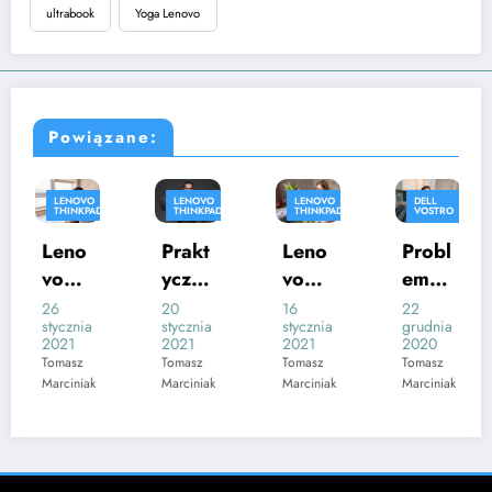
ultrabook
Yoga Lenovo
Powiązane:
LENOVO
LENOVO
LENOVO
DELL
THINKPAD
THINKPAD
THINKPAD
VOSTRO
PORADY
Leno
Prakt
Leno
Probl
vo
yczny
vo
emy
Think
note
Think
z
26
20
16
22
stycznia
stycznia
stycznia
grudnia
Pad
book
Pad
kartą
2021
2021
2021
2020
T15g
bizne
L14
dźwi
Tomasz
Tomasz
Tomasz
Tomasz
Marciniak
Marciniak
Marciniak
Marciniak
Gen
sowy
Gen
ękow
1 –
Leno
2 –
ą –
kolej
vo
kolej
co
na
Think
na
robić