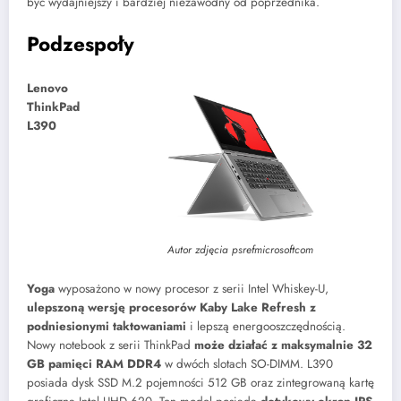
być wydajniejszy i bardziej niezawodny od poprzednika.
Podzespoły
Lenovo
ThinkPad
L390
Autor zdjęcia psrefmicrosoftcom
Yoga
wyposażono w nowy procesor z serii Intel Whiskey-U,
ulepszoną wersję procesorów Kaby Lake Refresh z
podniesionymi taktowaniami
i lepszą energooszczędnością.
Nowy notebook z serii ThinkPad
może działać z maksymalnie 32
GB pamięci RAM DDR4
w dwóch slotach SO-DIMM. L390
posiada dysk SSD M.2 pojemności 512 GB oraz zintegrowaną kartę