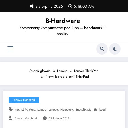
Skip
8 sierpnia 2026
5:18:01 AM
to
content
B-Hardware
Komponenty komputerowe pod lupą – benchmarki i
analizy
Strona główna
Lenovo
Lenovo ThinkPad
Nowy laptop z serii ThinkPad
Lenovo ThinkPad
,
,
,
,
,
,
Intel
L390 Yoga
Laptop
Lenovo
Notebook
Specyfikacja
Thinkpad
Tomasz Marciniak
27 Lutego 2019