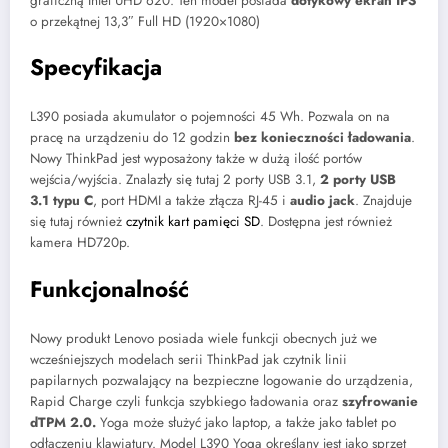
graficzną Intel UHD 620. Ten model posiada
dotykowy ekran IPS
o przekątnej 13,3″ Full HD (1920×1080)
Specyfikacja
L390 posiada akumulator o pojemności 45 Wh. Pozwala on na
pracę na urządzeniu do 12 godzin
bez konieczności ładowania
.
Nowy ThinkPad jest wyposażony także w dużą ilość portów
wejścia/wyjścia. Znalazły się tutaj 2 porty USB 3.1,
2 porty USB
3.1 typu C
, port HDMI a także złącza RJ-45 i
audio jack
. Znajduje
się tutaj również
czytnik kart pamięci SD
. Dostępna jest również
kamera HD720p.
Funkcjonalność
Nowy produkt Lenovo posiada wiele funkcji obecnych już we
wcześniejszych modelach serii ThinkPad jak czytnik linii
papilarnych pozwalający na bezpieczne logowanie do urządzenia,
Rapid Charge czyli funkcja szybkiego ładowania oraz
szyfrowanie
dTPM 2.0.
Yoga może służyć jako laptop, a także jako tablet po
odłączeniu klawiatury. Model L390 Yoga określany jest jako sprzęt