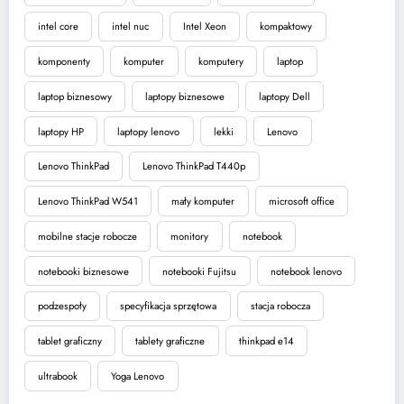
intel core
intel nuc
Intel Xeon
kompaktowy
komponenty
komputer
komputery
laptop
laptop biznesowy
laptopy biznesowe
laptopy Dell
laptopy HP
laptopy lenovo
lekki
Lenovo
Lenovo ThinkPad
Lenovo ThinkPad T440p
Lenovo ThinkPad W541
mały komputer
microsoft office
mobilne stacje robocze
monitory
notebook
notebooki biznesowe
notebooki Fujitsu
notebook lenovo
podzespoły
specyfikacja sprzętowa
stacja robocza
tablet graficzny
tablety graficzne
thinkpad e14
ultrabook
Yoga Lenovo