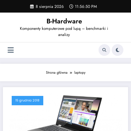
Skip
8 sierpnia 2026
11:56:50 PM
to
content
B-Hardware
Komponenty komputerowe pod lupą – benchmarki i
analizy
Strona główna
laptopy
15 grudnia 2018